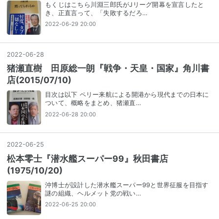
もくじはこちら川淵三郎氏がJリーグ開幕を宣言したと
き、正直言って、「失敗するだろ…
2022-06-29 20:00
2022
-
06
-
28
猪瀬直樹 田原総一朗『戦争・天皇・国家』角川書
店(2015/07/10)
目次は以下 ペリー来航による開港から現代までの日本に
ついて、概略をまとめ、猪瀬直…
2022-06-28 20:00
2022
-
06
-
25
松本零士『潜水艦スーパー99』秋田書店
(1975/10/20)
沖博士が設計した潜水艦スーパー99と世界征服を目指す
謎の組織、ヘルメット党の戦い…
2022-06-25 20:00