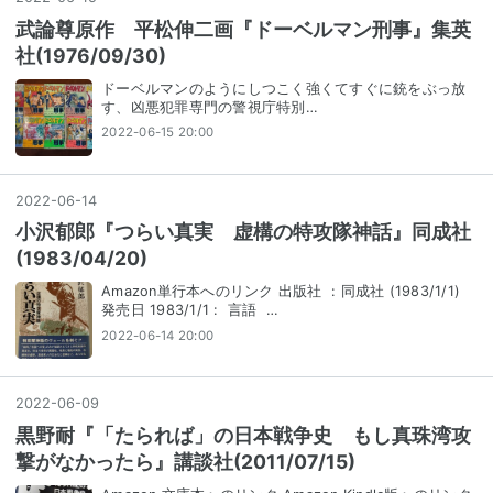
武論尊原作 平松伸二画『ドーベルマン刑事』集英
社(1976/09/30)
ドーベルマンのようにしつこく強くてすぐに銃をぶっ放
す、凶悪犯罪専門の警視庁特別…
2022-06-15 20:00
2022
-
06
-
14
小沢郁郎『つらい真実 虚構の特攻隊神話』同成社
(1983/04/20)
Amazon単行本へのリンク 出版社 ‏ : 同成社 (1983/1/1)
発売日 ‏ : 1983/1/1 言語 ‏ …
2022-06-14 20:00
2022
-
06
-
09
黒野耐『「たられば」の日本戦争史 もし真珠湾攻
撃がなかったら』講談社(2011/07/15)