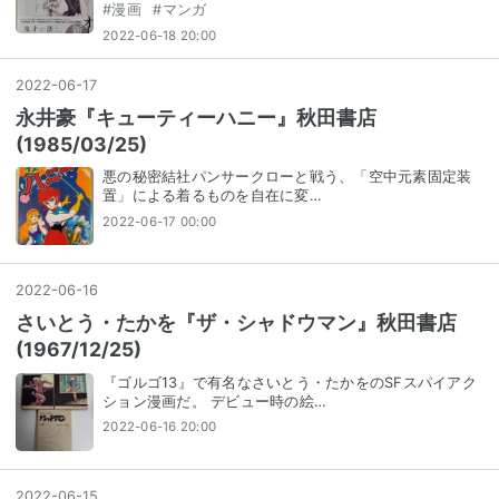
#
漫画
#
マンガ
2022-06-18 20:00
2022
-
06
-
17
永井豪『キューティーハニー』秋田書店
(1985/03/25)
悪の秘密結社パンサークローと戦う、「空中元素固定装
置」による着るものを自在に変…
2022-06-17 00:00
2022
-
06
-
16
さいとう・たかを『ザ・シャドウマン』秋田書店
(1967/12/25)
『ゴルゴ13』で有名なさいとう・たかをのSFスパイアク
ション漫画だ。 デビュー時の絵…
2022-06-16 20:00
2022
-
06
-
15