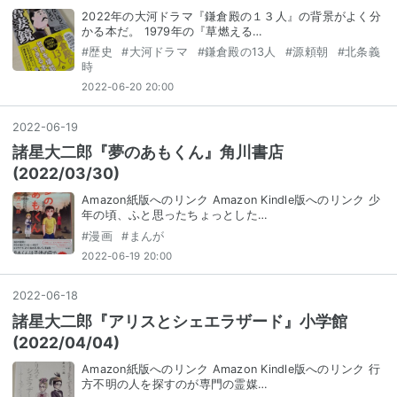
2022年の大河ドラマ『鎌倉殿の１３人』の背景がよく分
かる本だ。 1979年の『草燃える…
#
歴史
#
大河ドラマ
#
鎌倉殿の13人
#
源頼朝
#
北条義
時
2022-06-20 20:00
2022
-
06
-
19
諸星大二郎『夢のあもくん』角川書店
(2022/03/30)
Amazon紙版へのリンク Amazon Kindle版へのリンク 少
年の頃、ふと思ったちょっとした…
#
漫画
#
まんが
2022-06-19 20:00
2022
-
06
-
18
諸星大二郎『アリスとシェエラザード』小学館
(2022/04/04)
Amazon紙版へのリンク Amazon Kindle版へのリンク 行
方不明の人を探すのが専門の霊媒…