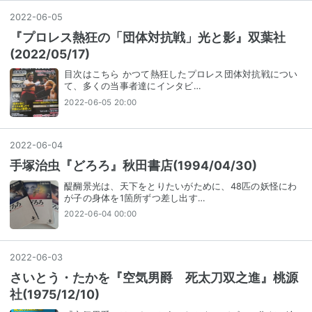
2022
-
06
-
05
『プロレス熱狂の「団体対抗戦」光と影』双葉社
(2022/05/17)
目次はこちら かつて熱狂したプロレス団体対抗戦につい
て、多くの当事者達にインタビ…
2022-06-05 20:00
2022
-
06
-
04
手塚治虫『どろろ』秋田書店(1994/04/30)
醍醐景光は、天下をとりたいがために、48匹の妖怪にわ
が子の身体を1箇所ずつ差し出す…
2022-06-04 00:00
2022
-
06
-
03
さいとう・たかを『空気男爵 死太刀双之進』桃源
社(1975/12/10)