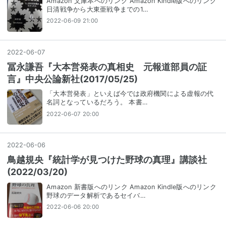
Amazon 文庫本へのリンク Amazon Kindle版へのリンク
日清戦争から大東亜戦争までの1…
2022-06-09 21:00
2022
-
06
-
07
冨永謙吾『大本営発表の真相史 元報道部員の証
言』中央公論新社(2017/05/25)
「大本営発表」といえば今では政府機関による虚報の代
名詞となっているだろう。 本書…
2022-06-07 20:00
2022
-
06
-
06
鳥越規央『統計学が見つけた野球の真理』講談社
(2022/03/20)
Amazon 新書版へのリンク Amazon Kindle版へのリンク
野球のデータ解析であるセイバ…
2022-06-06 20:00