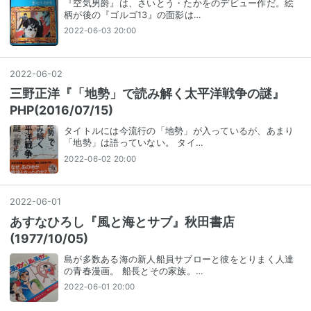
『空気男爵』は、さいとう・たかをのデビュー作だ。絵
柄が後の『ゴルゴ13』の面影は…
2022-06-03 20:00
2022
-
06
-
02
三野正洋『「地勢」で読み解く太平洋戦争の謎』
PHP(2016/07/15)
タイトルには今流行の「地勢」が入っているが、あまり
「地勢」は語っていない。 タイ…
2022-06-02 20:00
2022
-
06
-
01
あすなひろし『風と海とサブ』秋田書店
(1977/10/05)
島が多数ある海の新人船員サブローと彼をとりまく人達
の青春漫画。 船長とその家族。…
2022-06-01 20:00