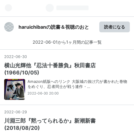
haruichibanの読書＆視聴のおと
読者になる
2022-06-01から1ヶ月間の記事一覧
2022
-
06
-
30
横山光輝他『忍法十番勝負』秋田書店
(1966/10/05)
Amazon紙版へのリンク 大阪城の抜け穴が書かれた巻物
をめぐり、忍者同士が戦う連作・…
2022-06-30 20:00
2022
-
06
-
29
川淵三郎『黙ってられるか』新潮新書
(2018/08/20)